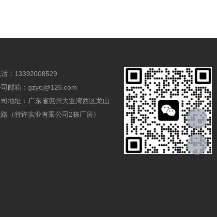
话：13392008529
司邮箱：gzycj@126.com
公司地址：广东省惠州大亚湾西区龙山
六路（特许实业有限公司2栋厂房）