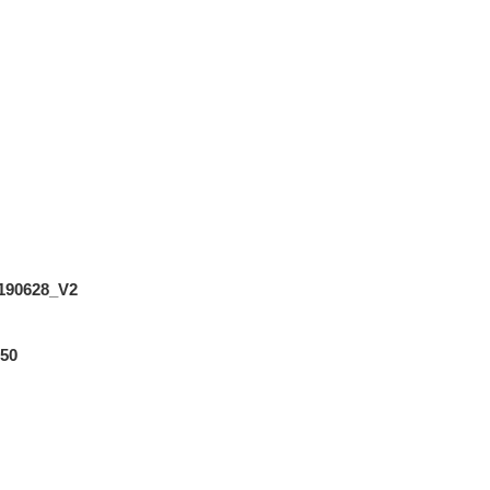
90628_V2
50